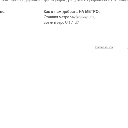
не:
Как к нам добрать НА МЕТРО:
Станция метро Stiglmaierplatz,
ветки метро U 1 / U7
Impressum