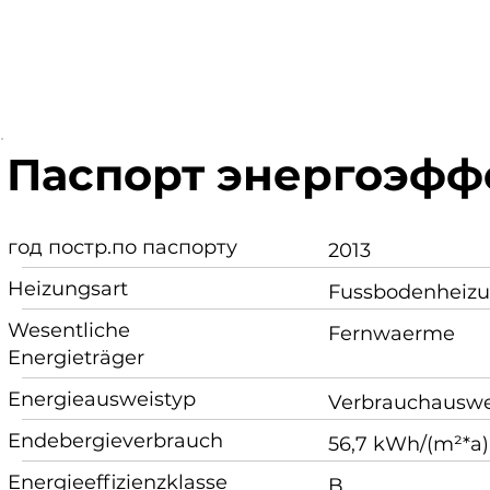
Паспорт энергоэфф
год постр.по паспорту
2013
Heizungsart
Fussbodenheiz
Wesentliche
Fernwaerme
Energieträger
Energieausweistyp
Verbrauchauswe
Endebergieverbrauch
56,7 kWh/(m²*a)
Energieeffizienzklasse
B