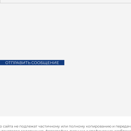
ОТПРАВИТЬ СООБЩЕНИЕ
о сайта не подлежат частичному или полному копированию и переда
а текстовое содержание, фотографии, рисунки и графические изобра