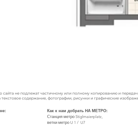
о сайта не подлежат частичному или полному копированию и переда
а текстовое содержание, фотографии, рисунки и графические изобра
не:
Как к нам добрать НА МЕТРО:
Станция метро Stiglmaierplatz,
ветки метро U 1 / U7