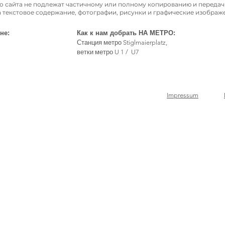
о сайта не подлежат частичному или полному копированию и переда
а текстовое содержание, фотографии, рисунки и графические изобра
не:
Как к нам добрать НА МЕТРО:
Станция метро Stiglmaierplatz,
ветки метро U 1 / U7
Impressum